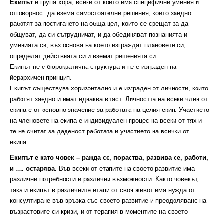
Екипът
е група хора, всеки от които има специфични умения и
отговорност да взема самостоятелни решения, които заедно
работят за постигането на обща цел, които се срещат за да
общуват, да си сътрудничат, и да обединяват познанията и
уменията си, въз основа на което изграждат плановете си,
определят действията си и вземат решенията си.
Екипът не е бюрократична структура и не е изграден на
йерархичен принцип.
Екипът съществува хоризонтално и е изграден от личности, които
работят заедно и имат еднаква власт. Личността на всеки член от
екипа е от основно значение за работата на целия екип. Участието
на членовете на екипа е индивидуален процес на всеки от тях и
те не считат за даденост работата и участието на всички от
екипа.
Екипът е като човек – ражда се, пораства, развива се, работи,
и …. остарява.
Във всеки от етапите на своето развитие има
различни потребности и различни възможности. Както човекът,
така и екипът в различните етапи от своя живот има нужда от
консултиране във връзка със своето развитие и преодоляване на
възрастовите си кризи, и от терапия в моментите на своето