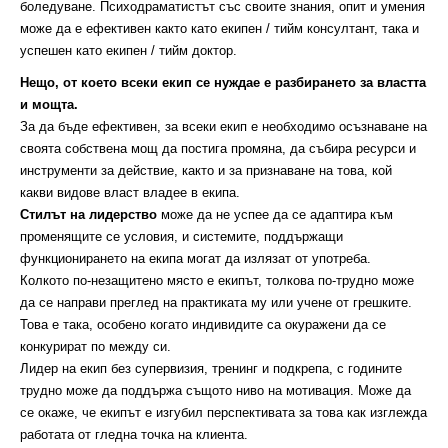
боледуване. Психодраматистът със своите знания, опит и умения
може да е ефективен както като екипен / тийм консултант, така и
успешен като екипен / тийм доктор.
Нещо, от което всеки екип се нуждае е разбирането за властта
и мощта.
За да бъде ефективен, за всеки екип е необходимо осъзнаване на
своята собствена мощ да постига промяна, да събира ресурси и
инструменти за действие, както и за признаване на това, кой
какви видове власт владее в екипа.
Стилът на лидерство
може да не успее да се адаптира към
променящите се условия, и системите, поддържащи
функционирането на екипа могат да излязат от употреба.
Колкото по-незащитено място е екипът, толкова по-трудно може
да се направи преглед на практиката му или учене от грешките.
Това е така, особено когато индивидите са окуражени да се
конкурират по между си.
Лидер на екип без супервизия, тренинг и подкрепа, с годините
трудно може да поддържа същото ниво на мотивация. Може да
се окаже, че екипът е изгубил перспективата за това как изглежда
работата от гледна точка на клиента.