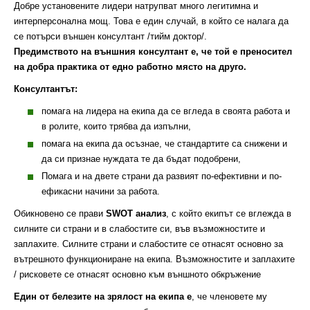
Добре установените лидери натрупват много легитимна и
интерперсонална мощ. Това е един случай, в който се налага да
се потърси външен консултант /тийм доктор/.
Предимството на външния консултант е, че той е преносител
на добра практика от едно работно място на друго.
Консултантът:
помага на лидера на екипа да се вгледа в своята работа и
в ролите, които трябва да изпълни,
помага на екипа да осъзнае, че стандартите са снижени и
да си признае нуждата те да бъдат подобрени,
Помага и на двете страни да развият по-ефективни и по-
ефикасни начини за работа.
Обикновено се прави
SWOT анализ
, с който екипът се вглежда в
силните си страни и в слабостите си, във възможностите и
заплахите. Силните страни и слабостите се отнасят основно за
вътрешното функциониране на екипа. Възможностите и заплахите
/ рисковете се отнасят основно към външното обкръжение
Един от белезите на зрялост на екипа е
, че членовете му