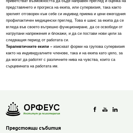
приветстват възможността да бъде направен преглед и оценка на
представянето и прогреса на екипа, или супервизия, така както
зрелият отговорен към себе си индивид приема и цени ежегодния
профилактичен медицински преглед. Това е шанс за екипа да се
вгледа във своето вътрешно функциониране, да се освободи от
натрупани напрежения и блокажи, и да си постави нови цели за
следващия период от работата си.
Терапевтичните екипи –
изискват форми на групова супервизия
както на индивидуалните членове, така и на екипа като цяло, за
да могат да работят с различните нива на чувства, които са
сърцевината на работата им.
Предстоящи събития